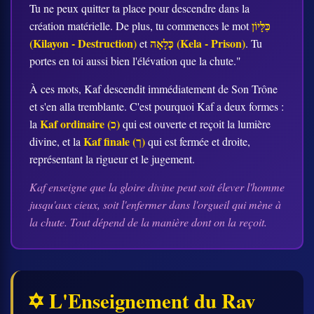
Tu ne peux quitter ta place pour descendre dans la
כִּלָּיוֹן
création matérielle. De plus, tu commences le mot
(Kilayon - Destruction)
כְּלָאָה (Kela - Prison)
et
. Tu
portes en toi aussi bien l'élévation que la chute."
À ces mots, Kaf descendit immédiatement de Son Trône
et s'en alla tremblante. C'est pourquoi Kaf a deux formes :
Kaf ordinaire (כ)
la
qui est ouverte et reçoit la lumière
Kaf finale (ך)
divine, et la
qui est fermée et droite,
représentant la rigueur et le jugement.
Kaf enseigne que la gloire divine peut soit élever l'homme
jusqu'aux cieux, soit l'enfermer dans l'orgueil qui mène à
la chute. Tout dépend de la manière dont on la reçoit.
✡️ L'Enseignement du Rav