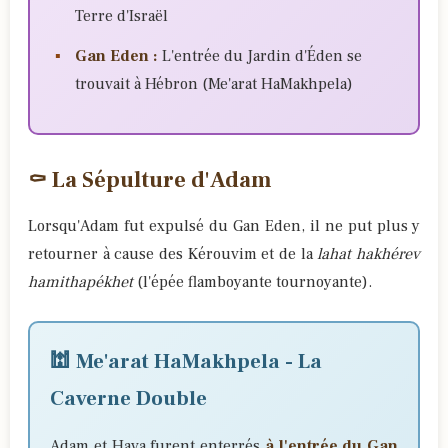
Terre d'Israël
Gan Eden :
L'entrée du Jardin d'Éden se
trouvait à Hébron (Me'arat HaMakhpela)
⚰️ La Sépulture d'Adam
Lorsqu'Adam fut expulsé du Gan Eden, il ne put plus y
retourner à cause des Kérouvim et de la
lahat hakhérev
hamithapékhet
(l'épée flamboyante tournoyante).
🕍 Me'arat HaMakhpela - La
Caverne Double
Adam et Hava furent enterrés
à l'entrée du Gan