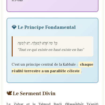
ici-bas
💎 Le Principe Fondamental
כָּל מַה שֶּׁיֵּשׁ לְמַעְלָה, יֵשׁ לְמַטָּה
"Tout ce qui existe en haut existe en bas"
C'est un principe central de la Kabbale :
chaque
réalité terrestre a un parallèle céleste
.
🕊️ Le Serment Divin
Le Zohar et le Talmud Bavli (Massékhét Ta'anit)