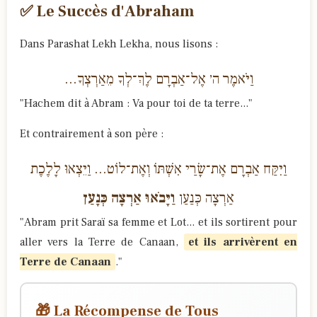
✅ Le Succès d'Abraham
Dans Parashat Lekh Lekha, nous lisons :
וַיֹּאמֶר ה׳ אֶל־אַבְרָם לֶךְ־לְךָ מֵאַרְצְךָ...
"Hachem dit à Abram : Va pour toi de ta terre..."
Et contrairement à son père :
וַיִּקַּח אַבְרָם אֶת־שָׂרַי אִשְׁתּוֹ וְאֶת־לוֹט... וַיֵּצְאוּ לָלֶכֶת
אַרְצָה כְּנַעַן
וַיָּבֹאוּ אַרְצָה כְּנָעַן
"Abram prit Saraï sa femme et Lot... et ils sortirent pour
aller vers la Terre de Canaan,
et ils arrivèrent en
Terre de Canaan
."
🎁 La Récompense de Tous