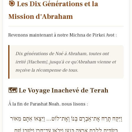
🎯 Les Dix Générations et la
Mission d'Abraham
Revenons maintenant à notre Michna de Pirkei Avot :
Dix générations de Noé à Abraham, toutes ont
irrité [Hachem], jusqu'à ce qu'Abraham vienne et
reçoive la récompense de tous.
🗺️ Le Voyage Inachevé de Terah
À la fin de Parashat Noah, nous lisons :
וַיִּקַּח תֶּרַח אֶת־אַבְרָם בְּנוֹ וְאֶת־לוֹט... וַיֵּצְאוּ אִתָּם מֵאוּר
כַּשְׂדִּים לָלֶכֶת אַרְצָה כְּנַעַן וַיָּבֹאוּ עַד־חָרָן וַיֵּשְׁבוּ שָׁם