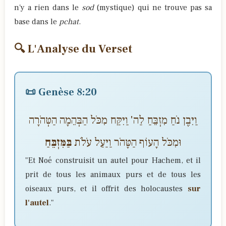
n'y a rien dans le
sod
(mystique) qui ne trouve pas sa
base dans le
pchat
.
🔍 L'Analyse du Verset
📜 Genèse 8:20
וַיִּבֶן נֹחַ מִזְבֵּחַ לַה' וַיִּקַּח מִכֹּל הַבְּהֵמָה הַטְּהֹרָה
וּמִכֹּל הָעוֹף הַטָּהֹר וַיַּעַל עֹלֹת
בַּמִּזְבֵּחַ
"Et Noé construisit un autel pour Hachem, et il
prit de tous les animaux purs et de tous les
oiseaux purs, et il offrit des holocaustes
sur
l'autel
."