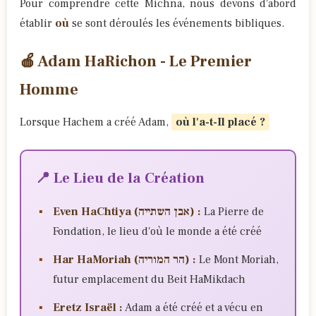
Pour comprendre cette Michna, nous devons d'abord
établir
où
se sont déroulés les événements bibliques.
🍎 Adam HaRichon - Le Premier
Homme
Lorsque Hachem a créé Adam,
où l'a-t-Il placé ?
📍 Le Lieu de la Création
Even HaChtiya (אבן השתייה) :
La Pierre de
Fondation, le lieu d'où le monde a été créé
Har HaMoriah (הר המוריה) :
Le Mont Moriah,
futur emplacement du Beit HaMikdach
Eretz Israël :
Adam a été créé et a vécu en