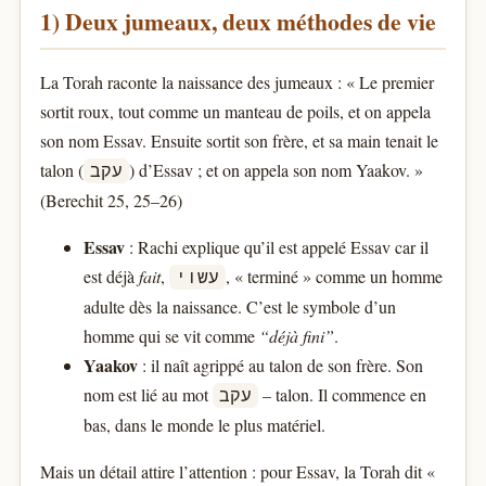
1) Deux jumeaux, deux méthodes de vie
La Torah raconte la naissance des jumeaux : « Le premier
sortit roux, tout comme un manteau de poils, et on appela
son nom Essav. Ensuite sortit son frère, et sa main tenait le
talon (
) d’Essav ; et on appela son nom Yaakov. »
עקב
(Berechit 25, 25–26)
Essav
: Rachi explique qu’il est appelé Essav car il
est déjà
fait
,
, « terminé » comme un homme
עשוי
adulte dès la naissance. C’est le symbole d’un
homme qui se vit comme
“déjà fini”
.
Yaakov
: il naît agrippé au talon de son frère. Son
nom est lié au mot
– talon. Il commence en
עקב
bas, dans le monde le plus matériel.
Mais un détail attire l’attention : pour Essav, la Torah dit «