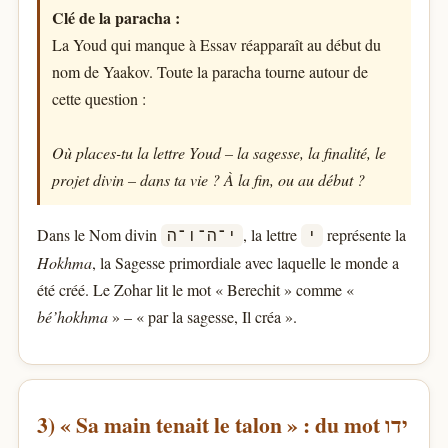
Clé de la paracha :
La Youd qui manque à Essav réapparaît au début du
nom de Yaakov. Toute la paracha tourne autour de
cette question :
Où places-tu la lettre Youd – la sagesse, la finalité, le
projet divin – dans ta vie ? À la fin, ou au début ?
Dans le Nom divin
, la lettre
représente la
י
י־ה־ו־ה
Hokhma
, la Sagesse primordiale avec laquelle le monde a
été créé. Le Zohar lit le mot « Berechit » comme «
bé’hokhma
» – « par la sagesse, Il créa ».
3) « Sa main tenait le talon » : du mot ידו