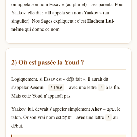
on
appela son nom Essav » (au pluriel) – ses parents. Pour
Il
Yaakov, elle dit : «
appela son nom Yaakov » (au
Hachem Lui-
singulier). Nos Sages expliquent : c’est
même
qui donne ce nom.
2) Où est passée la Youd ?
Logiquement, si Essav est « déjà fait », il aurait dû
Assoui
s’appeler
–
– avec une lettre
à la fin.
י
עשוי
Mais cette Youd n’apparaît pas.
Akev
Yaakov, lui, devrait s’appeler simplement
– עקב, le
avec
talon. Or son vrai nom est יעקב –
une lettre
au
י
début.