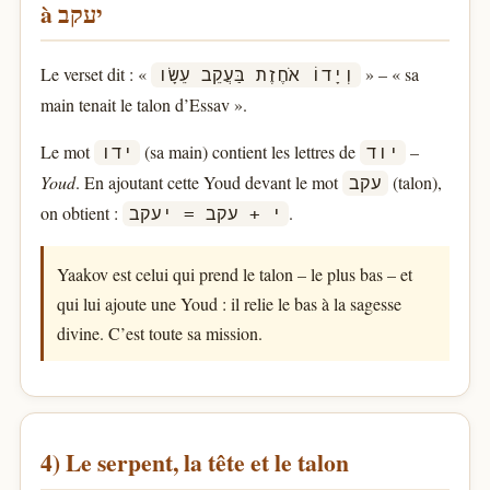
à יעקב
Le verset dit : «
» – « sa
וְיָדוֹ אֹחֶזֶת בַּעֲקֵב עֵשָׂו
main tenait le talon d’Essav ».
Le mot
(sa main) contient les lettres de
–
יוד
ידו
Youd
. En ajoutant cette Youd devant le mot
(talon),
עקב
on obtient :
.
י + עקב = יעקב
Yaakov est celui qui prend le talon – le plus bas – et
qui lui ajoute une Youd : il relie le bas à la sagesse
divine. C’est toute sa mission.
4) Le serpent, la tête et le talon