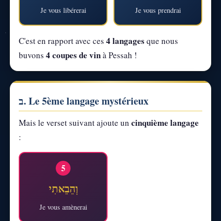
Je vous libérerai
Je vous prendrai
4 langages
C'est en rapport avec ces
que nous
4 coupes de vin
buvons
à Pessah !
ב. Le 5ème langage mystérieux
cinquième langage
Mais le verset suivant ajoute un
:
5
וְהֵבֵאתִי
Je vous amènerai