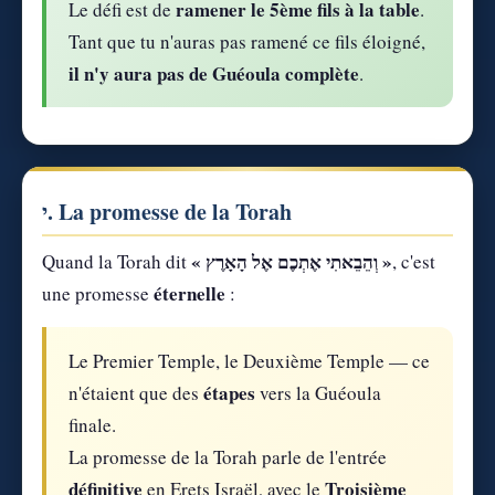
ramener le 5ème fils à la table
Le défi est de
.
Tant que tu n'auras pas ramené ce fils éloigné,
il n'y aura pas de Guéoula complète
.
י. La promesse de la Torah
« וְהֵבֵאתִי אֶתְכֶם אֶל הָאָרֶץ »
Quand la Torah dit
, c'est
éternelle
une promesse
:
Le Premier Temple, le Deuxième Temple — ce
étapes
n'étaient que des
vers la Guéoula
finale.
La promesse de la Torah parle de l'entrée
définitive
Troisième
en Erets Israël, avec le