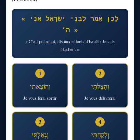
« לָכֵן אֱמֹר לִבְנֵי יִשְׂרָאֵל אֲנִי
ה׳ »
« C'est pourquoi, dis aux enfants d'Israël : Je suis
Hachem »
1
2
וְהִצַּלְתִּי
וְהוֹצֵאתִי
Je vous ferai sortir
Je vous délivrerai
3
4
וְלָקַחְתִּי
וְגָאַלְתִּי