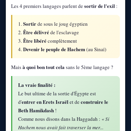
sortir de l'exil
Les 4 premiers langages parlent de
:
Sortir
1.
de sous le joug égyptien
Être délivré
2.
de l'esclavage
Être libéré
3.
complètement
Devenir le peuple de Hachem
4.
(au Sinaï)
à quoi bon tout cela
Mais
sans le 5ème langage ?
La vraie finalité :
Le but ultime de la sortie d'Égypte est
entrer en Erets Israël
construire le
d'
et de
Beth Hamikdash
!
Comme nous disons dans la Haggadah :
« Si
Hachem nous avait fait traverser la mer...