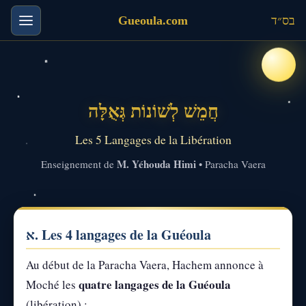
Gueoula.com
בס״ד
חֲמֵשׁ לְשׁוֹנוֹת גְּאֻלָּה
Les 5 Langages de la Libération
M. Yéhouda Himi
Enseignement de
• Paracha Vaera
א. Les 4 langages de la Guéoula
Au début de la Paracha Vaera, Hachem annonce à
quatre langages de la Guéoula
Moché les
(libération) :