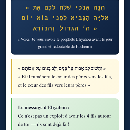
« הִנֵּה אָנֹכִי שֹׁלֵחַ לָכֶם אֵת
אֵלִיָּה הַנָּבִיא לִפְנֵי בּוֹא יוֹם
ה׳ הַגָּדוֹל וְהַנּוֹרָא »
« Voici, Je vous envoie le prophète Eliyahou avant le jour
grand et redoutable de Hachem »
« וְהֵשִׁיב לֵב אָבוֹת עַל בָּנִים וְלֵב בָּנִים עַל אֲבוֹתָם »
« Et il ramènera le cœur des pères vers les fils,
et le cœur des fils vers leurs pères »
Le message d'Eliyahou :
Ce n'est pas un exploit d'avoir les 4 fils autour
de toi — ils sont déjà là !