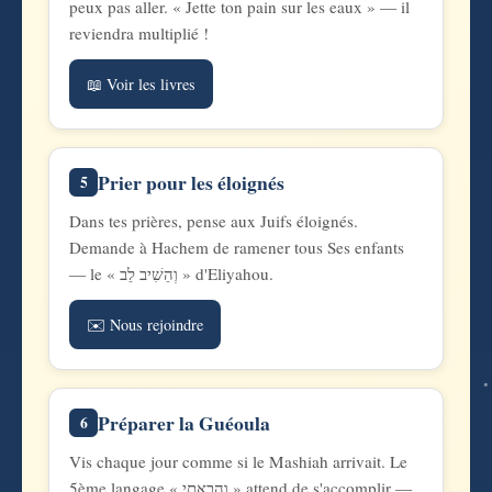
peux pas aller. « Jette ton pain sur les eaux » — il
reviendra multiplié !
📖 Voir les livres
Prier pour les éloignés
5
Dans tes prières, pense aux Juifs éloignés.
Demande à Hachem de ramener tous Ses enfants
— le « וְהֵשִׁיב לֵב » d'Eliyahou.
✉️ Nous rejoindre
Préparer la Guéoula
6
Vis chaque jour comme si le Mashiah arrivait. Le
5ème langage « וְהֵבֵאתִי » attend de s'accomplir —