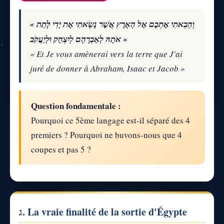
« וְהֵבֵאתִי אֶתְכֶם אֶל הָאָרֶץ אֲשֶׁר נָשָׂאתִי אֶת יָדִי לָתֵת
אֹתָהּ לְאַבְרָהָם לְיִצְחָק וּלְיַעֲקֹב »
« Et Je vous amènerai vers la terre que J'ai
juré de donner à Abraham, Isaac et Jacob »
Question fondamentale :
Pourquoi ce 5ème langage est-il séparé des 4
premiers ? Pourquoi ne buvons-nous que 4
coupes et pas 5 ?
ג. La vraie finalité de la sortie d'Égypte