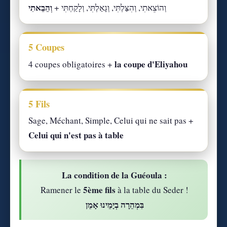
וְהֵבֵאתִי
וְהוֹצֵאתִי, וְהִצַּלְתִּי, וְגָאַלְתִּי, וְלָקַחְתִּי +
5 Coupes
la coupe d'Eliyahou
4 coupes obligatoires +
5 Fils
Sage, Méchant, Simple, Celui qui ne sait pas +
Celui qui n'est pas à table
La condition de la Guéoula :
5ème fils
Ramener le
à la table du Seder !
בִּמְהֵרָה בְיָמֵינוּ אָמֵן