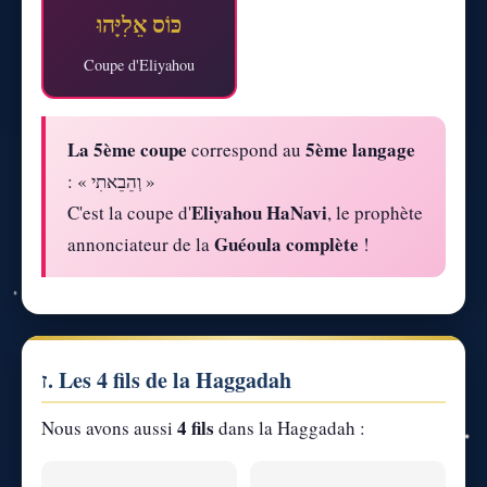
כּוֹס אֵלִיָּהוּ
Coupe d'Eliyahou
La 5ème coupe
5ème langage
correspond au
: « וְהֵבֵאתִי »
Eliyahou HaNavi
C'est la coupe d'
, le prophète
Guéoula complète
annonciateur de la
!
ז. Les 4 fils de la Haggadah
4 fils
Nous avons aussi
dans la Haggadah :