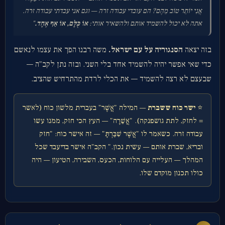
אֲנִי יוֹתֵר טוֹב מֵהֶם? הם עובדי עבודה זרה — וגם אני עבדתי עבודה זרה.
אתה לא יכול להשמיד אותם ולהשאיר אותי:
אוֹ כֻּלָּם, אוֹ אַף אֶחָד.
"
בזה יצאה
הסנגוריה על עם ישראל.
משה רבנו הפך את עצמו לנאשם
כדי שאי אפשר יהיה להשמיד אחד בלי השני. ובזה נתן לקב"ה —
שבעצם לא רצה להשמיד — את הכלי לרדת מהתרחיש שהציב.
⭐
ישר כוח ששברת
— המילה "אֲשֶׁר" בעברית מלשון כוח (לאשר
= לחזק, לתת גושפנקה). "אֲשֵׁרָה" — העץ הכי חזק, ממנו עשו
עבודה זרה. כשאמר לו "אֲשֶׁר שִׁבַּרְתָּ" — זה אישר כוח: "חזק
ובריא, שברת אותם — עשית נכון." הקב"ה אישר בדיעבד שכל
המהלך — העלייה עם הלוחות, הכעס, השבירה, הטיעון — היה
כולו תכנון מוקדם שלו.