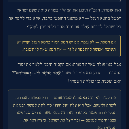
זאת אומרת: הקב"ה תיכנן את המהלך בצורה כזאת שעם ישראל
ייכשל בחטא העגל — לא מרצונו החופשי בלבד, אלא כדי ללמד את
כל ישראל לדורות עולם את יסוד אחד בלתי ניתן לעוקר:
אם חטאת — לא נגמר. אם יש חטא חמור כחטא העגל ועדיין יש
תשובה ואפשר להתכפר על זה — אין חטא שאין לו תשובה.
אבל כאן עולה שאלה חמורה: אם הקב"ה תיכנן ללמד את יסוד
התשובה — מדוע הוא אומר למשה
"וְעַתָּה הַנִּיחָה לִּי... וְאַכְחִידֵם"
?
האם תוכנית כזו כוללת השמדה?
⭐ הקב"ה לא רצה באמת להשמיד אותם — הוא הבטיח לאברהם,
ליצחק וליעקב. אבל הוא עלה "על העץ" כדי לתת למשה רבנו את
הכלי לרדת ממנו. כלומר: הוא הציג בפני משה תרחיש שבו משה
עצמו יהפוך לנאשם — וכך ייצל את ישראל. כיצד? ראה את
הסעיף הבא.