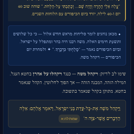
"עֲלֵה אֵלַי הָהָרָה וְהָיֵה שָׁם... וְכָתַבְתִּי עַל-הַלֻּחֹת." שוהה שוב 40
יום ו-40 לילה, יורד ביום הכיפורים עם הלוחות השניים.
⬥ מכאן נוהגים לומר סליחות מראש חודש אלול — כי כל שלושים
ותשעת חימים האלה, משה רבנו היה בהר ומתפלל על ישראל.
וביום הכיפורים נאמר — "סָלַחְתִּי כִּדְבָרֶךָ." ✦ ולמחרת יום
הכיפורים — ויקהל משה.
שימו לב לדיוק:
ויקהל משה
— כנגד
ויקהלו על אהרן
בחטא העגל.
המילה הזהה, המבנה הזהה — אך הפוך לחלוטין. הקהל שנאמר
בחטא, מתוקן בקהל שנאמר בתשובה.
וַיַּקְהֵל מֹשֶׁה אֶת-כָּל-עֲדַת בְּנֵי יִשְׂרָאֵל, וַיֹּאמֶר אֲלֵהֶם: אֵלֶּה
הַדְּבָרִים אֲשֶׁר-צִוָּה ה'
שמות לה:א