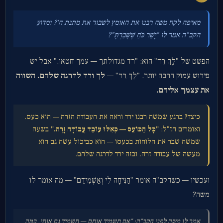
מאיפה לקח משה רבנו את האומץ לשבור את מתנת ה'? ומדוע
הקב"ה אמר לו "יָשֵׁר כֹּחַ שֶׁשָּׁבַרְתָּ"?
הפשט של "לֶךְ רֵד" הוא: "רד מגדולתך — עמך חטאו." אבל יש
פירוש עמוק הרבה יותר. "לֶךְ רֵד" —
לך ורד לדרגה שלהם. השווה
את עצמך אליהם.
כיצד? ברגע שמשה רבנו ירד וראה את העבודה הזרה — הוא כעס.
ואומרים חז"ל:
"כָּל הַכּוֹעֵס — כְּאִלּוּ עוֹבֵד עֲבוֹדָה זָרָה."
בשעה
שמשה שבר את הלוחות בכעסו — הוא כביכול עשה גם הוא
מעשה של עבודה זרה. ובזה ירד לדרגה שלהם.
ועכשיו — כשהקב"ה אומר "הַנִּיחָה לִּי וְאַשְׁמִידֵם" — מה אומר לו
משה?
אמר לו משה לפני הקב"ה: "אם תשמיד אותם — תשמיד גם אותי. בַּמֶּה