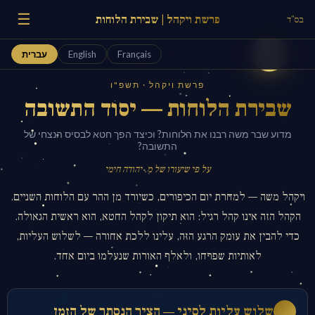
☰
פרשת ויקהל | שבירת הלוחות
בס"ד
Français
English
עברית
פרשת ויקהל · תשפ"ו
שבירת הלוחות — יסוד התשובה
מדוע שבר משה רבנו את הלוחות? וכיצד הפך חטא לבסיס הנצחי של
התשובה?
על פי שיעורו של מ. יהודה חימי
ויקהל משה — למחרת יום הכיפורים, כשיורד מן ההר עם הלוחות השניים.
הקהל הזה אינו קהל רגיל: הוא תיקון לקהל החטא, הוא ראשית הגאולה.
כדי להבין את עומק הרגע הזה, עלינו ללכת אחורה — לשלוש העליות,
לאותיות שפרחו, ולאלף האורות שנעלמו ביום אחד.
שלוש עליות לסיני — הציר הנסתר של הזמן
א