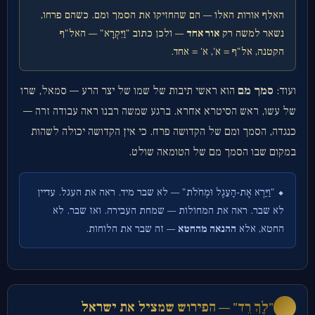
האלף אורות האלו — הם שהחזיקו את הסמך ומם. כשהם פרחו,
נשאר למשה רק
אור אחד
— ולכן כתוב "וַיִּקְרָא" — האל"ף
הקטנה, אל"ף = א', א' = אחד.
ועוד:
סמך מם
הוא ראשי תיבות של שמו של יצר הרע — סמאל, שרו
של עשו, ראש הסיטרא אחרא. ברגע שמשה רבנו ראה עבודה זרה —
כנגדה, הסמך ומם של הקדושה פרח. כי אין הקדושה יכולה לשהות
במקום שבו הסמך מם של הטומאה שולט.
⬥ "וַיַּרְא אֶת-הָעֵגֶל וּמְחֹלֹת" — לא שבר מיד. ראה את העגל. עדיין
לא שבר. ראה את המחולות — שמחת העבירה. ואז שבר. לא
החטא, אלא
ההנאה מהחטא
— זה שבר את הלוחות.
"לֶךְ רֵד" — הפירוש שמציל את ישראל
ד