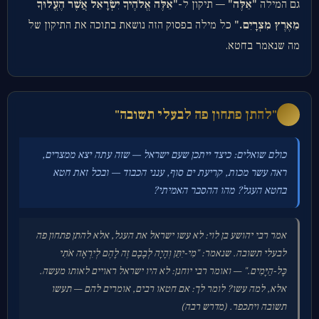
גם המילה
"אֵלֶּה"
— תיקון ל-
"אֵלֶּה אֱלֹהֶיךָ יִשְׂרָאֵל אֲשֶׁר הֶעֱלוּךָ
מֵאֶרֶץ מִצְרָיִם."
כל מילה בפסוק הזה נושאת בתוכה את התיקון של
מה שנאמר בחטא.
"להתן פתחון פה לבעלי תשובה"
ב
כולם שואלים: כיצד ייתכן שעם ישראל — שזה עתה יצא ממצרים,
ראה עשר מכות, קריעת ים סוף, ענני הכבוד — ובכל זאת חטא
בחטא העגל? מהו ההסבר האמיתי?
אמר רבי יהושע בן לוי: לא עשו ישראל את העגל, אלא להתן פתחון פה
לבעלי תשובה. שנאמר: "מִי-יִתֵּן וְהָיָה לְבָבָם זֶה לָהֶם לְיִרְאָה אֹתִי
כָּל-הַיָּמִים." — ואומר רבי יוחנן: לא היו ישראל ראויים לאותו מעשה.
אלא, למה עשו? לומר לך: אם חטאו רבים, אומרים להם — תעשו
תשובה ויתכפר. (מדרש רבה)