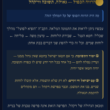
הרווח הכפול — גאולה, תשובה וויקהל
ה
מה היה הרווח הסופי של כל המהלך הזה?
עכשיו ניתן לראות את התמונה המלאה. הקב"ה "הוציא לפועל" מהלך
שכלל: חטא העגל ← שבירת הלוחות ← טיעון משה ← סליחה ←
לוחות שניים. וכל זה כדי להשיג שני דברים בבת אחת:
① יסוד התשובה:
כי אם חטאו ישראל בחטא שאין גדול ממנו —
ועדיין נסלח להם — כל אחד בכל דור יודע שיש לו כפרה ותשובה,
יהיה חטאו אשר יהיה.
② עם ישראל חי וקיים:
לא רק שלא הושמדו, אלא קיבלו לוחות
שניים, בנו את המשכן, וכבר בפרשת ויקהל — הם מקהלים
להקמת הגאולה.
ומכאן הגדולה של ויקהל. הפרשה הזאת אינה פרשה טכנית של בניית