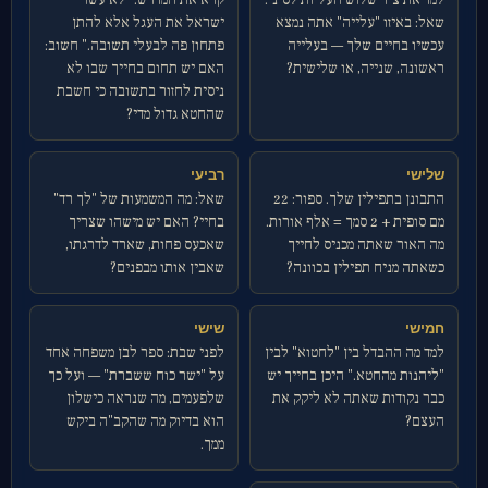
למד את ציר שלוש העליות לסיני.
קרא את המדרש: "לא עשו
שאל: באיזו "עלייה" אתה נמצא
ישראל את העגל אלא להתן
עכשיו בחיים שלך — בעלייה
פתחון פה לבעלי תשובה." חשוב:
ראשונה, שנייה, או שלישית?
האם יש תחום בחייך שבו לא
ניסית לחזור בתשובה כי חשבת
שהחטא גדול מדי?
שלישי
רביעי
התבונן בתפילין שלך. ספור: 22
שאל: מה המשמעות של "לך רד"
מם סופית + 2 סמך = אלף אורות.
בחיי? האם יש מישהו שצריך
מה האור שאתה מכניס לחייך
שאכעס פחות, שארד לדרגתו,
כשאתה מניח תפילין בכוונה?
שאבין אותו מבפנים?
חמישי
שישי
למד מה ההבדל בין "לחטוא" לבין
לפני שבת: ספר לבן משפחה אחד
"ליהנות מהחטא." היכן בחייך יש
על "ישר כוח ששברת" — ועל כך
כבר נקודות שאתה לא ליקק את
שלפעמים, מה שנראה כישלון
העצם?
הוא בדיוק מה שהקב"ה ביקש
ממך.