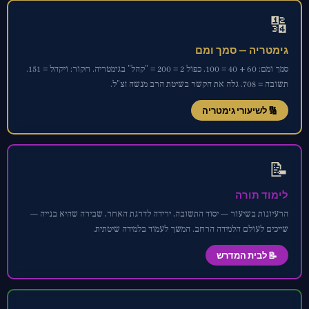
🔢
גימטריה — סמך ומם
סמך ומם: 60 + 40 = 100. כפול 2 = 200 = "קהל" בגימטריה. חקור: ויקהל = 151.
תשובה = 708. גלה את הקשר בשיטת הרב מנשה זצ"ל.
🔢 לשיעורי גימטריה
📝
לימוד תורה
הרעיונות בשיעור — יסוד התשובה, ירידה לדרגת האחר, שבירה שהיא בנייה —
שייכים לעולם הלמידה הרחב. המשך לעמוד בלמידה שיטתית.
📝 לבית המדרש