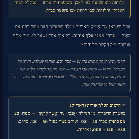
הלוחות היא שנתנה כוח לאבן. כשהאותיות פרחו — נסתלק הכוח
האלוקי, והלוחות שבו להיות אבן פשוטה כבדה.
אבל יש כאן עוד עומק. האריזל מגלה שכאשר ראה משה רבנו את
העגל —
פרחו ממנו אלף אורות.
רק אור אחד נשאר לו. מנין אלף
אורות? ומה הקשר ללוחות?
הרמז: שתי אותיות שיש בהן נס —
סמך ומם.
שתיהן עגולות, וה"עיגול
הפנימי" שלהן — שהוא אבן חצובה — אינו מחובר לשאר הלוח. מה
מחזיק את אבן האמצע שלא תיפול? —
בנס היו עומדים.
ואותו נס — זה
האור האלוקי שהחזיק אותן.
⭐
חישוב האלף אורות (האריזל):
בעשרת הדיברות, מן המילה "אָנֹכִי" עד "אֲשֶׁר לְרֵעֶךָ" — ספרו:
22
מם סופית
כפול
40
= 880. ועוד
2 סמך
כפול
60
= 120. סה"כ:
880 + 120 = 1,000 אורות.