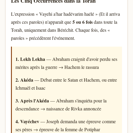
Les Cinq Occurrences dans la Torah
L'expression « Vayehi a'har hadévarim haélé » (Et il arriva
5 ou 6 fois
après ces paroles) n'apparaît que
dans toute la
Torah, uniquement dans Béréchit. Chaque fois, des «
paroles » précédèrent l'événement.
1. Lekh Lekha
— Abraham craignit d'avoir perdu ses
mérites après la guerre → Hachem le rassura
2. Akéda
— Débat entre le Satan et Hachem, ou entre
Ichmaël et Isaac
3. Après l'Akéda
— Abraham s'inquiéta pour la
descendance → naissance de Rivka annoncée
4. Vayéchev
— Joseph demanda une épreuve comme
ses pères → épreuve de la femme de Potiphar