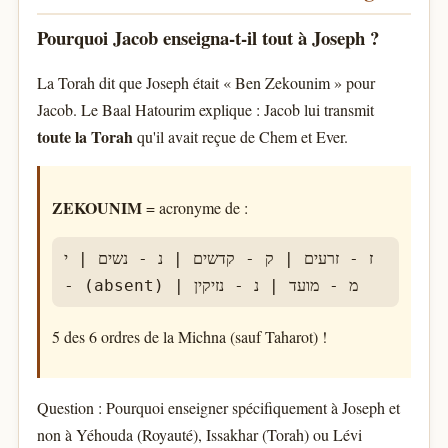
Pourquoi Jacob enseigna-t-il tout à Joseph ?
La Torah dit que Joseph était « Ben Zekounim » pour
Jacob. Le Baal Hatourim explique : Jacob lui transmit
toute la Torah
qu'il avait reçue de Chem et Ever.
ZEKOUNIM
= acronyme de :
ז - זרעים | ק - קדשים | נ - נשים | י
- (absent) | מ - מועד | נ - נזיקין
5 des 6 ordres de la Michna (sauf Taharot) !
Question : Pourquoi enseigner spécifiquement à Joseph et
non à Yéhouda (Royauté), Issakhar (Torah) ou Lévi