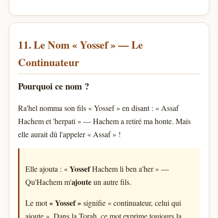
11. Le Nom « Yossef » — Le
Continuateur
Pourquoi ce nom ?
Ra'hel nomma son fils « Yossef » en disant : « Assaf
Hachem et 'herpati » — Hachem a retiré ma honte. Mais
elle aurait dû l'appeler « Assaf » !
Yossef
Elle ajouta : «
Hachem li ben a'her » —
ajoute
Qu'Hachem m'
un autre fils.
« Yossef »
Le mot
signifie « continuateur, celui qui
ajoute ». Dans la Torah, ce mot exprime toujours la