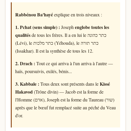
Rabbénou Ba'hayé
explique en trois niveaux :
1. Pchat (sens simple) :
englobe toutes les
Joseph
qualités
de tous les frères. Il a en lui le כתר כהונה
(Lévi), le כתר מלכות (Yéhouda), le כתר תורה
(Issakhar). Il est la synthèse de tous les 12.
2. Drach :
Tout ce qui arriva à l'un arriva à l'autre —
haïs, poursuivis, exilés, bénis...
3. Kabbale :
Kissé
Tous deux sont présents dans le
Hakavod
(Trône divin) — Jacob est la forme de
l'Homme (אדם), Joseph est la forme du Taureau (שור)
après que le bœuf fut remplacé suite au péché du Veau
d'or.