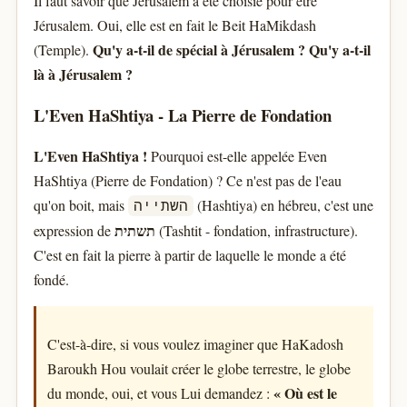
Il faut savoir que Jérusalem a été choisie pour être
Jérusalem. Oui, elle est en fait le Beit HaMikdash
Qu'y a-t-il de spécial à Jérusalem ? Qu'y a-t-il
(Temple).
là à Jérusalem ?
L'Even HaShtiya - La Pierre de Fondation
L'Even HaShtiya !
Pourquoi est-elle appelée Even
HaShtiya (Pierre de Fondation) ? Ce n'est pas de l'eau
qu'on boit, mais
(Hashtiya) en hébreu, c'est une
השתייה
תשתית
expression de
(Tashtit - fondation, infrastructure).
C'est en fait la pierre à partir de laquelle le monde a été
fondé.
C'est-à-dire, si vous voulez imaginer que HaKadosh
Baroukh Hou voulait créer le globe terrestre, le globe
« Où est le
du monde, oui, et vous Lui demandez :