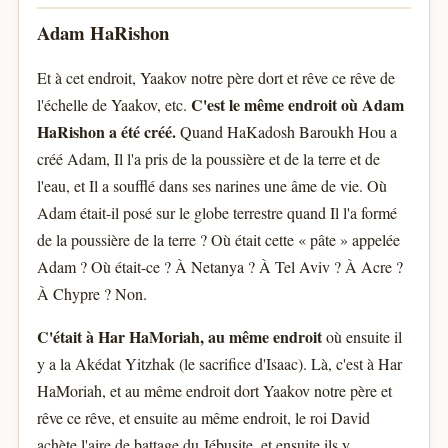
Adam HaRishon
Et à cet endroit, Yaakov notre père dort et rêve ce rêve de
C'est le même endroit où Adam
l'échelle de Yaakov, etc.
HaRishon a été créé.
Quand HaKadosh Baroukh Hou a
créé Adam, Il l'a pris de la poussière et de la terre et de
l'eau, et Il a soufflé dans ses narines une âme de vie. Où
Adam était-il posé sur le globe terrestre quand Il l'a formé
de la poussière de la terre ? Où était cette « pâte » appelée
Adam ? Où était-ce ? À Netanya ? À Tel Aviv ? À Acre ?
À Chypre ? Non.
C'était à Har HaMoriah, au même endroit
où ensuite il
y a la Akédat Yitzhak (le sacrifice d'Isaac). Là, c'est à Har
HaMoriah, et au même endroit dort Yaakov notre père et
rêve ce rêve, et ensuite au même endroit, le roi David
achète l'aire de battage du Jébusite, et ensuite ils y