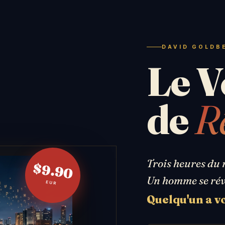
DAVID GOLDB
Le V
de
R
Trois heures du 
$9.90
Un homme se réve
EUR
Quelqu'un a vol