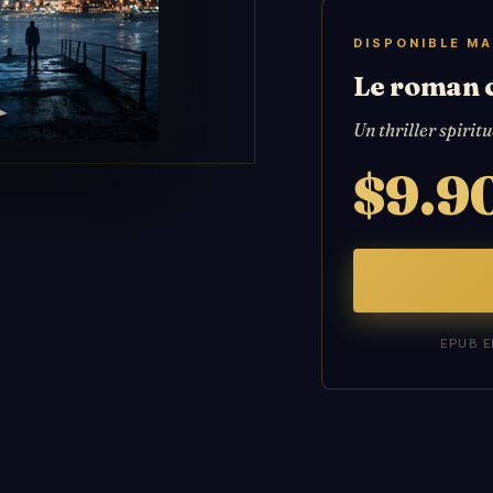
DISPONIBLE M
Le roman 
Un thriller spiritu
$9.9
EPUB E