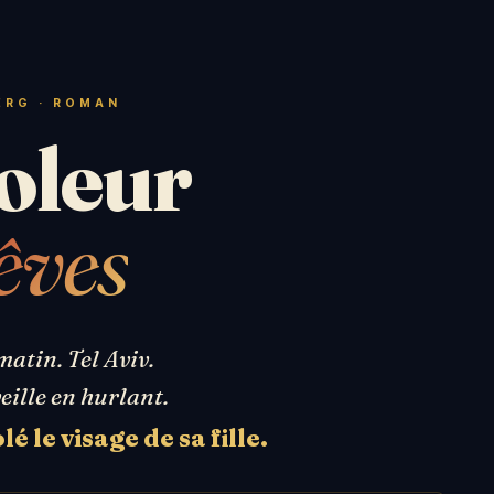
ERG · ROMAN
oleur
êves
matin. Tel Aviv.
ille en hurlant.
é le visage de sa fille.