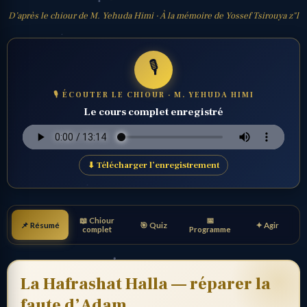
D’après le chiour de M. Yehuda Himi · À la mémoire de Yossef Tsirouya z"l
🎙️
🎙 ÉCOUTER LE CHIOUR · M. YEHUDA HIMI
Le cours complet enregistré
⬇ Télécharger l’enregistrement
📖 Chiour
📅
📌 Résumé
🎯 Quiz
✦ Agir
complet
Programme
La Hafrashat Halla — réparer la
faute d’Adam