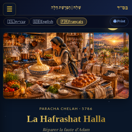
בס״ד
שְׁלַח | הַפְרָשַׁת חַלָּה
☰
🖨️ Print
🇮🇱 עברית
🇬🇧 English
🇫🇷 Français
PARACHA CHELAH · 5786
La Hafrashat Halla
Réparer la faute d’Adam