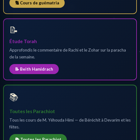
🔢 Cours de guématria
📝
Étude Torah
Approfondis le commentaire de Rachi et le Zohar sur la paracha
de la semaine.
📝 Beith Hamidrach
📚
Toutes les Parachiot
Tous les cours de M. Yéhouda Himi — de Béréchit à Devarim et les
fêtes.
📚 Toutes les Parachiot