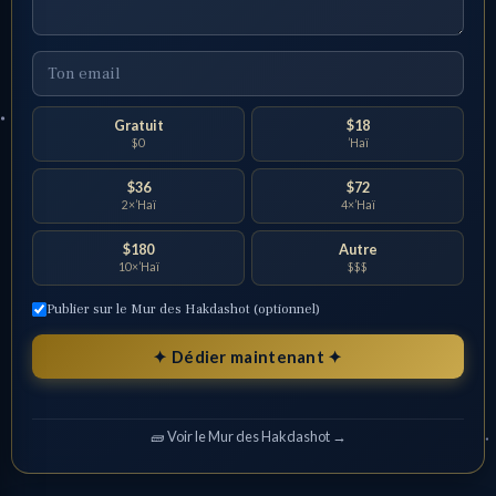
Gratuit
$18
$0
’Haï
$36
$72
2×’Haï
4×’Haï
$180
Autre
10×’Haï
$$$
Publier sur le Mur des Hakdashot (optionnel)
✦ Dédier maintenant ✦
🧱 Voir le Mur des Hakdashot →