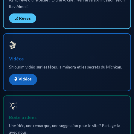
As-tu rêvé d’une biche ? D’une Arche ? Vérifie sa signification selon
Rav Almoli.
🌙 Rêves
🎬
Vidéos
Shiourim vidéo sur les fêtes, la ménora et les secrets du Michkan.
🎬 Vidéos
💡
Boîte à idées
Une idée, une remarque, une suggestion pour le site ? Partage-la
avec nous.