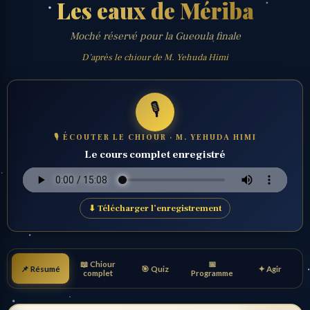
Les eaux de Mériba
Moché réservé pour la Gueoula finale
D’après le chiour de M. Yehuda Himi
🎙️
🎙 ÉCOUTER LE CHIOUR · M. YEHUDA HIMI
Le cours complet enregistré
⬇ Télécharger l’enregistrement
📖 Chiour
📅
📌 Résumé
🎯 Quiz
✦ Agir
complet
Programme