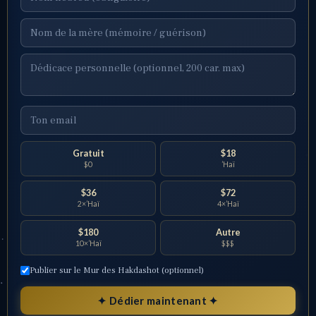
Gratuit
$18
$0
’Haï
$36
$72
2×’Haï
4×’Haï
$180
Autre
10×’Haï
$$$
Publier sur le Mur des Hakdashot (optionnel)
✦ Dédier maintenant ✦