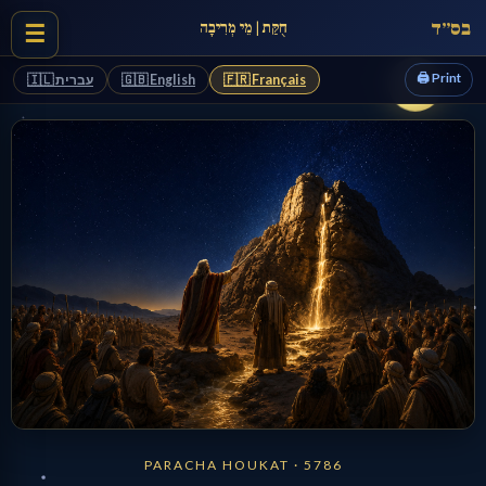
בס״ד
חֻקַּת | מֵי מְרִיבָה
☰
🖨️ Print
🇮🇱 עברית
🇬🇧 English
🇫🇷 Français
PARACHA HOUKAT · 5786