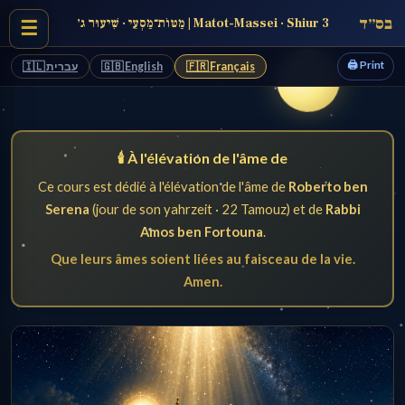
בס״ד
מַטּוֹת־מַסְעֵי · שִׁיעוּר ג׳ | Matot-Massei · Shiur 3
☰
🖨️ Print
🇮🇱 עברית
🇬🇧 English
🇫🇷 Français
🕯️ À l'élévation de l'âme de
Ce cours est dédié à l'élévation de l'âme de
Roberto ben
Serena
(jour de son yahrzeit · 22 Tamouz) et de
Rabbi
Amos ben Fortouna
.
Que leurs âmes soient liées au faisceau de la vie.
Amen.