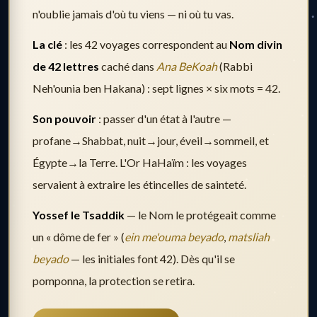
n'oublie jamais d'où tu viens — ni où tu vas.
La clé
: les 42 voyages correspondent au
Nom divin
de 42 lettres
caché dans
Ana BeKoah
(Rabbi
Neh'ounia ben Hakana) : sept lignes × six mots = 42.
Son pouvoir
: passer d'un état à l'autre —
profane→Shabbat, nuit→jour, éveil→sommeil, et
Égypte→la Terre. L'Or HaHaïm : les voyages
servaient à extraire les étincelles de sainteté.
Yossef le Tsaddik
— le Nom le protégeait comme
un « dôme de fer » (
ein me'ouma beyado
,
matsliah
beyado
— les initiales font 42). Dès qu'il se
pomponna, la protection se retira.