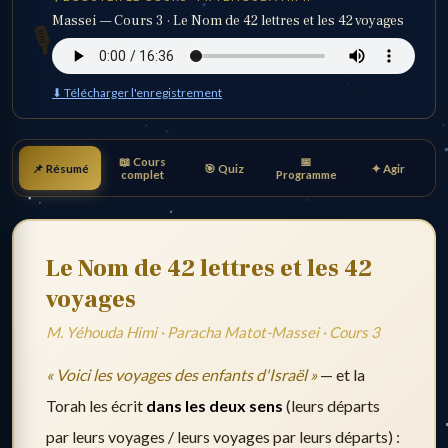
Massei — Cours 3 · Le Nom de 42 lettres et les 42 voyages
🎙️
⬇ Télécharger l'enregistrement
📖 Cours
📅
📌 Résumé
🎯 Quiz
✦ Agir
complet
Programme
Le Nom de 42 lettres et les 42
voyages
M. Yéhouda Himi · Paracha Matot-Massei · Cours 3
« Voici les voyages des enfants d'Israël »
— et la
Torah les écrit
dans les deux sens
(leurs départs
par leurs voyages / leurs voyages par leurs départs) :