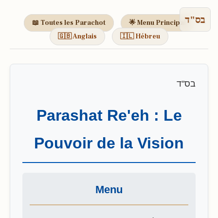
בס"ד
📖 Toutes les Parachot
🌟 Menu Principal
🇬🇧 Anglais
🇮🇱 Hébreu
בס"ד
Parashat Re'eh : Le
Pouvoir de la Vision
Menu