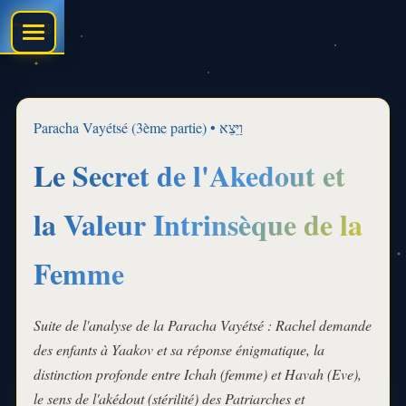
בס״ד
Paracha Vayétsé (3ème partie) • וַיֵּצֵא
Le Secret de l'Akedout et
la Valeur Intrinsèque de la
Femme
Suite de l'analyse de la Paracha Vayétsé : Rachel demande
des enfants à Yaakov et sa réponse énigmatique, la
distinction profonde entre
Ichah
(femme) et
Havah
(Eve),
le sens de l'akédout (stérilité) des Patriarches et