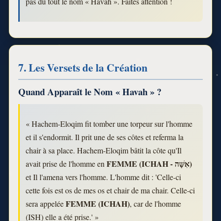
pas du tout le nom « Havah ». Faites attention !
7. Les Versets de la Création
Quand Apparaît le Nom « Havah » ?
« Hachem-Eloqim fit tomber une torpeur sur l'homme
et il s'endormit. Il prit une de ses côtes et referma la
chair à sa place. Hachem-Eloqim bâtit la côte qu'Il
FEMME (ICHAH - אִשָּׁה)
avait prise de l'homme en
et Il l'amena vers l'homme. L'homme dit : 'Celle-ci
cette fois est os de mes os et chair de ma chair. Celle-ci
FEMME (ICHAH)
sera appelée
, car de l'homme
(ISH) elle a été prise.' »