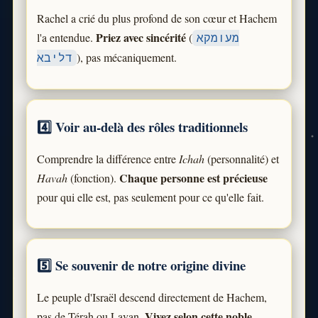
Rachel a crié du plus profond de son cœur et Hachem
Priez avec sincérité
l'a entendue.
(
מעומקא
), pas mécaniquement.
דליבא
4️⃣ Voir au-delà des rôles traditionnels
Comprendre la différence entre
Ichah
(personnalité) et
Chaque personne est précieuse
Havah
(fonction).
pour qui elle est, pas seulement pour ce qu'elle fait.
5️⃣ Se souvenir de notre origine divine
Le peuple d'Israël descend directement de Hachem,
Vivez selon cette noble
pas de Térah ou Lavan.