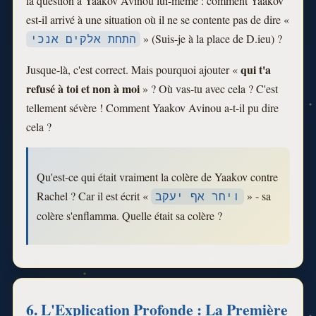
la question à Yaakov Avinou lui-même : comment Yaakov
est-il arrivé à une situation où il ne se contente pas de dire «
» (Suis-je à la place de D.ieu) ?
התחת אלקים אנכי
qui t'a
Jusque-là, c'est correct. Mais pourquoi ajouter «
refusé à toi et non à moi
» ? Où vas-tu avec cela ? C'est
tellement sévère ! Comment Yaakov Avinou a-t-il pu dire
cela ?
Qu'est-ce qui était vraiment la colère de Yaakov contre
Rachel ? Car il est écrit «
» - sa
ויחר אף יעקב
colère s'enflamma. Quelle était sa colère ?
6. L'Explication Profonde : La Première