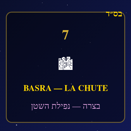
בס״ד
7
🏙️
BASRA — LA CHUTE
בצרה — נפילת השטן