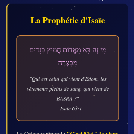
La Prophétie d'Isaïe
מִי זֶה בָּא מֵאֱדוֹם חֲמוּץ בְּגָדִים
מִבָּצְרָה
"Qui est celui qui vient d'Edom, les
vêtements pleins de sang, qui vient de
BASRA ?"
— Isaïe 63:1
"C'est Moi ! Je viens
Le Créateur répond :