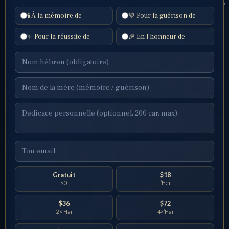
🕯️ À la mémoire de
💚 Pour la guérison de
✨ Pour la réussite de
🎉 En l’honneur de
Gratuit
$18
$0
’Haï
$36
$72
2×’Haï
4×’Haï