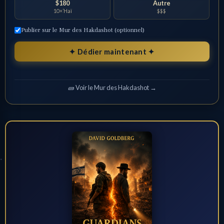
$180
Autre
10×’Haï
$$$
Publier sur le Mur des Hakdashot (optionnel)
✦ Dédier maintenant ✦
🧱 Voir le Mur des Hakdashot →