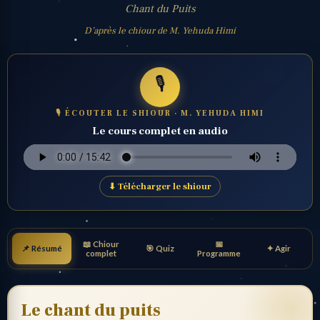
Chant du Puits
D’après le chiour de M. Yehuda Himi
🎙️
🎙 ÉCOUTER LE SHIOUR · M. YEHUDA HIMI
Le cours complet en audio
⬇ Télécharger le shiour
📖 Chiour
📅
📌 Résumé
🎯 Quiz
✦ Agir
complet
Programme
Le chant du puits