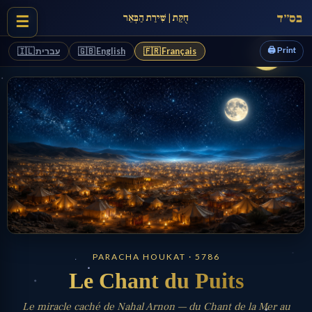
בס״ד
חֻקַּת | שִׁירַת הַבְּאֵר
☰
🖨️ Print
🇮🇱 עברית
🇬🇧 English
🇫🇷 Français
PARACHA HOUKAT · 5786
Le Chant du Puits
Le miracle caché de Nahal Arnon — du Chant de la Mer au