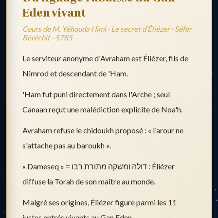
Eden vivant
Cours de M. Yéhouda Himi · Le secret d'Éliézer · Séfer
Béréchit · 5785
Le serviteur anonyme d'Avraham est Éliézer, fils de
Nimrod et descendant de 'Ham.
'Ham fut puni directement dans l'Arche ; seul
Canaan reçut une malédiction explicite de Noa'h.
Avraham refuse le chidoukh proposé : « l'arour ne
s'attache pas au baroukh ».
« Dameseq » = דולה ומשקה מתורת רבו : Éliézer
diffuse la Torah de son maître au monde.
Malgré ses origines, Éliézer figure parmi les 11
justes entrés vivants au Gan Eden.