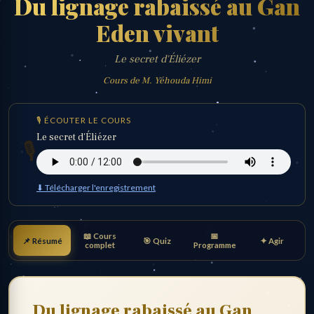
Du lignage rabaissé au Gan
Eden vivant
Le secret d'Éliézer
Cours de M. Yéhouda Himi
🎙 ÉCOUTER LE COURS
Le secret d'Éliézer
🎙️
⬇ Télécharger l'enregistrement
📖 Cours
📅
📌 Résumé
🎯 Quiz
✦ Agir
complet
Programme
Du lignage rabaissé au Gan