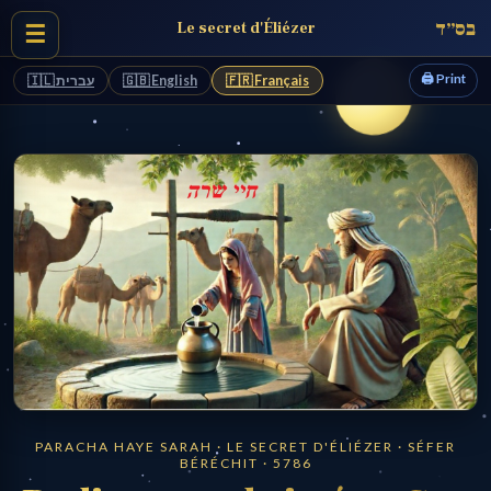
בס״ד
Le secret d'Éliézer
☰
🖨️ Print
🇮🇱 עברית
🇬🇧 English
🇫🇷 Français
PARACHA HAYE SARAH · LE SECRET D'ÉLIÉZER · SÉFER
BÉRÉCHIT · 5786