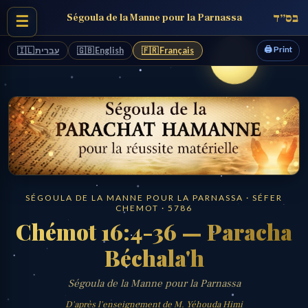
בס״ד
Ségoula de la Manne pour la Parnassa
☰
🖨️ Print
🇮🇱 עברית
🇬🇧 English
🇫🇷 Français
SÉGOULA DE LA MANNE POUR LA PARNASSA · SÉFER
CHEMOT · 5786
Chémot 16:4-36 — Paracha
Béchala'h
Ségoula de la Manne pour la Parnassa
D'après l'enseignement de M. Yéhouda Himi