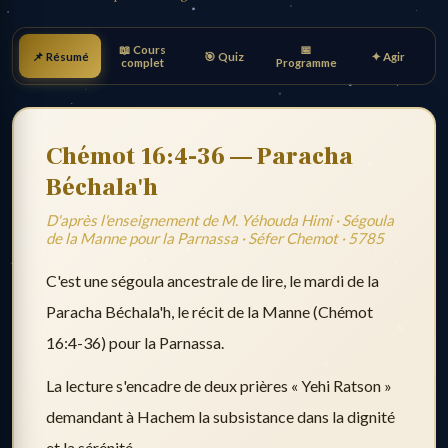
📖 Cours
📅
📌 Résumé
🎯 Quiz
✦ Agir
complet
Programme
Chémot 16:4-36 — Paracha
Béchala'h
D'après l'enseignement de M. Yéhouda Himi · Ségoula
de la Manne pour la Parnassa · Séfer Chemot · 5785
C'est une ségoula ancestrale de lire, le mardi de la
Paracha Béchala'h, le récit de la Manne (Chémot
16:4-36) pour la Parnassa.
La lecture s'encadre de deux prières « Yehi Ratson »
demandant à Hachem la subsistance dans la dignité
et la sérénité.