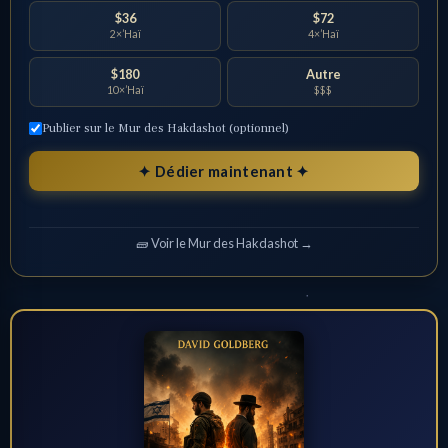
$36
$72
2×’Haï
4×’Haï
$180
Autre
10×’Haï
$$$
Publier sur le Mur des Hakdashot (optionnel)
✦ Dédier maintenant ✦
🧱 Voir le Mur des Hakdashot →