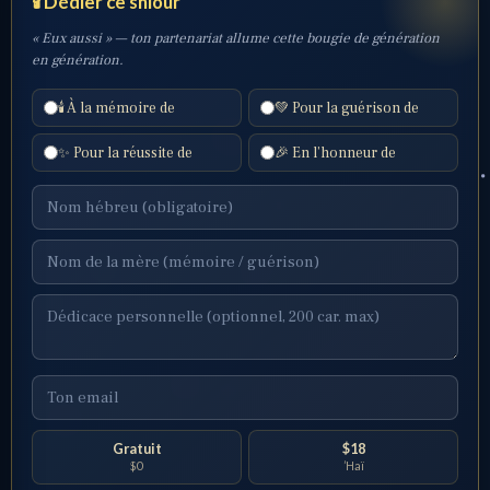
🕯️ Dédier ce shiour
« Eux aussi » — ton partenariat allume cette bougie de génération
en génération.
🕯️ À la mémoire de
💚 Pour la guérison de
✨ Pour la réussite de
🎉 En l’honneur de
Gratuit
$18
$0
’Haï