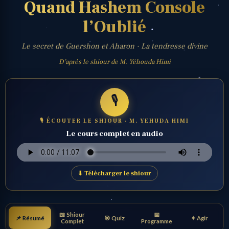
Quand Hashem Console
l’Oublié
Le secret de Guershon et Aharon · La tendresse divine
D’après le shiour de M. Yéhouda Himi
🎙️
🎙 ÉCOUTER LE SHIOUR · M. YEHUDA HIMI
Le cours complet en audio
⬇ Télécharger le shiour
📖 Shiour
📅
📌 Résumé
🎯 Quiz
✦ Agir
Complet
Programme