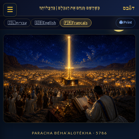
בסȭד
כְּשֶׁהַשֵּׁם מְנַחֵם אֶת הַנִּכְלָם | בְּהַעֲלוֹתְךָ
☰
🖨️ Print
🇮🇱 עברית
🇬🇧 English
🇫🇷 Français
PARACHA BÉHA’ALOTÉKHA · 5786