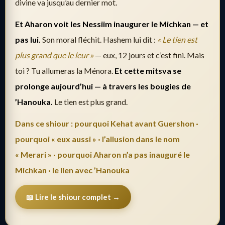
divine va jusqu’au dernier mot.
Et Aharon voit les Nessiim inaugurer le Michkan — et
pas lui.
Son moral fléchit. Hashem lui dit :
« Le tien est
plus grand que le leur »
— eux, 12 jours et c’est fini. Mais
toi ? Tu allumeras la Ménora.
Et cette mitsva se
prolonge aujourd’hui — à travers les bougies de
’Hanouka.
Le tien est plus grand.
Dans ce shiour : pourquoi Kehat avant Guershon ·
pourquoi « eux aussi » · l’allusion dans le nom
« Merari » · pourquoi Aharon n’a pas inauguré le
Michkan · le lien avec ’Hanouka
📖 Lire le shiour complet →